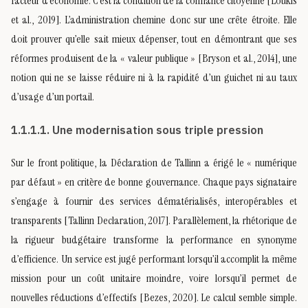
facteur d’économie. C’est la condition de la confiance citoyenne [Loukis
et al., 2019]. L’administration chemine donc sur une crête étroite. Elle
doit prouver qu’elle sait mieux dépenser, tout en démontrant que ses
réformes produisent de la « valeur publique » [Bryson et al., 2014], une
notion qui ne se laisse réduire ni à la rapidité d’un guichet ni au taux
d’usage d’un portail.
1.1.1.1. Une modernisation sous triple pression
Sur le front politique, la Déclaration de Tallinn a érigé le « numérique
par défaut » en critère de bonne gouvernance. Chaque pays signataire
s’engage à fournir des services dématérialisés, interopérables et
transparents [Tallinn Declaration, 2017]. Parallèlement, la rhétorique de
la rigueur budgétaire transforme la performance en synonyme
d’efficience. Un service est jugé performant lorsqu’il accomplit la même
mission pour un coût unitaire moindre, voire lorsqu’il permet de
nouvelles réductions d’effectifs [Bezes, 2020]. Le calcul semble simple.