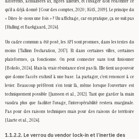
différents, actualisées ici, figées ailleurs, et l’usager doit redonner ce
qu’il a déjà donné [Cour des comptes, 2020 ; IGAS, 2019]. Le principe du
« Dites-le-nous une fois » ? Un affichage, car en pratique, ça ne suit pas
[Halling et Baekgaard, 2024].
Un cadre commun a été posé, les API sont promues, dans les textes du
moins [Tallinn Declaration, 2017]. Et dans certaines villes, certaines
plateformes, ça fonctionne. On peut connecter sans tout fusionner
[Bokolo, 2024]. Mais la vraie résistance n’est pas là. Elle tient au pouvoir
que donne l’accès exclusif à une base. La partager, c’est renoncer à ce
levier. Beaucoup préfèrent s’en tenir là, même lorsque l’ouverture est
techniquement possible [Janssen et al., 2012]. Tant que garder la main
vaudra plus que faciliter l’usage, l’interopérabilité restera marginale.
Pas pour des raisons techniques mais pour des raisons de territoire
[Liarte et al., 2024].
1.1.2.2. Le verrou du vendor lock-in et l’inertie des