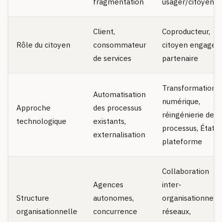
fragmentation
usager/citoyen
Client,
Coproducteur,
Rôle du citoyen
consommateur
citoyen engagé,
de services
partenaire
Transformation
Automatisation
numérique,
Approche
des processus
réingénierie des
technologique
existants,
processus, État
externalisation
plateforme
Collaboration
Agences
inter-
Structure
autonomes,
organisationnelle
organisationnelle
concurrence
réseaux,