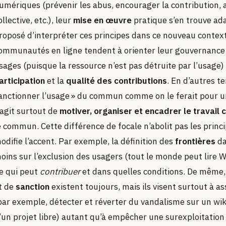
umériques (prévenir les abus, encourager la contribution, 
ollective, etc.), leur
mise en œuvre
pratique s’en trouve ad
roposé d’interpréter ces principes dans ce nouveau contex
ommunautés en ligne tendent à orienter leur gouvernance m
sages (puisque la ressource n’est pas détruite par l’usage)
articipation
et la
qualité des contributions
. En d’autres t
anctionner l’usage » du commun comme on le ferait pour un
’agit surtout de
motiver, organiser et encadrer le travail c
e commun. Cette différence de focale n’abolit pas les princi
odifie l’accent. Par exemple, la définition des
frontières
da
oins sur l’exclusion des usagers (tout le monde peut lire W
e qui peut
contribuer
et dans quelles conditions. De même
t de
sanction
existent toujours, mais ils visent surtout à as
par exemple, détecter et réverter du vandalisme sur un wiki
’un projet libre) autant qu’à empêcher une surexploitation