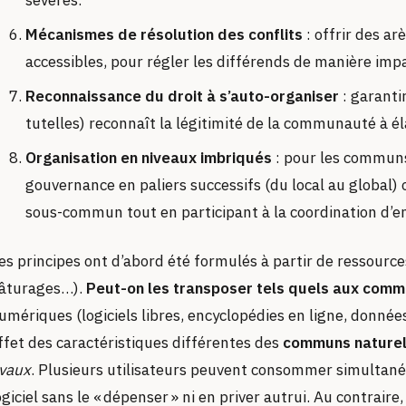
sévères.
Mécanismes de résolution des conflits
: offrir des ar
accessibles, pour régler les différends de manière impa
Reconnaissance du droit à s’auto-organiser
: garantir
tutelles) reconnaît la légitimité de la communauté à él
Organisation en niveaux imbriqués
: pour les communs
gouvernance en paliers successifs (du local au global
sous-commun tout en participant à la coordination d’
es principes ont d’abord été formulés à partir de ressources
âturages…).
Peut-on les transposer tels quels aux com
umériques (logiciels libres, encyclopédies en ligne, donnée
ffet des caractéristiques différentes des
communs nature
ivaux
. Plusieurs utilisateurs peuvent consommer simultan
ogiciel sans le « dépenser » ni en priver autrui. Au contrair