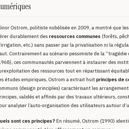
umériques
linor Ostrom, politiste nobélisée en 2009, a montré que l
érer durablement des
ressources communes
(forêts, pêc
’irrigation, etc.) sans passer par la privatisation ni la régu
aut. Contrairement au scénario pessimiste de la “tragédi
1968), ces communautés parviennent à instaurer des insti
urexploitation des ressources tout en répartissant équitabl
es études empiriques, Ostrom a extrait huit
principes de 
ommuns (design principles) caractérisant les arrangements 
rincipes, validés et affinés par des travaux ultérieurs, con
our analyser l’auto-organisation des utilisateurs autour d
uels sont ces principes ?
En résumé, Ostrom (1990) identifi