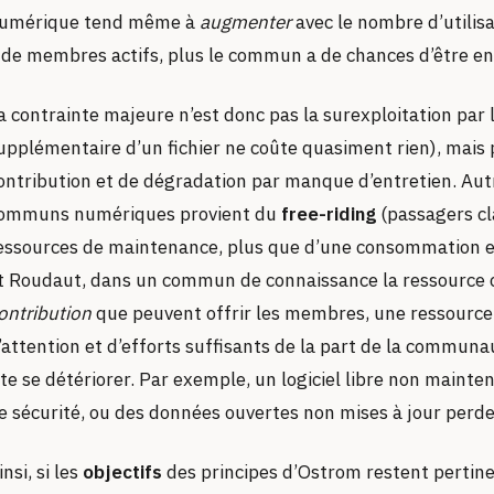
umérique tend même à
augmenter
avec le nombre d’utilisa
 de membres actifs, plus le commun a de chances d’être enr
a contrainte majeure n’est donc pas la surexploitation par 
upplémentaire d’un fichier ne coûte quasiment rien), mais p
ontribution et de dégradation par manque d’entretien. Autre
ommuns numériques provient du
free-riding
(passagers cl
essources de maintenance, plus que d’une consommation e
t Roudaut, dans un commun de connaissance la ressource c
ontribution
que peuvent offrir les membres, une ressource 
’attention et d’efforts suffisants de la part de la comm
ite se détériorer. Par exemple, un logiciel libre non mainte
e sécurité, ou des données ouvertes non mises à jour perde
insi, si les
objectifs
des principes d’Ostrom restent perti