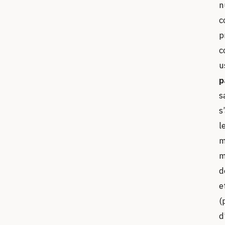
n
c
p
c
u
p
s
s
l
m
m
d
e
(
d