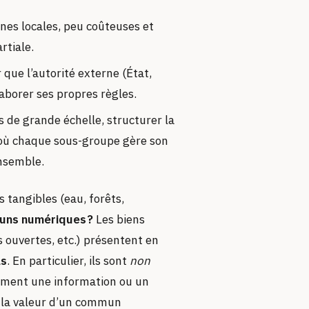
ènes locales, peu coûteuses et
rtiale.
 que l’autorité externe (État,
aborer ses propres règles.
 de grande échelle, structurer la
) où chaque sous-groupe gère son
ensemble.
 tangibles (eau, forêts,
muns numériques ?
Les biens
s ouvertes, etc.) présentent en
ls
. En particulier, ils sont
non
ément une information ou un
e, la valeur d’un commun