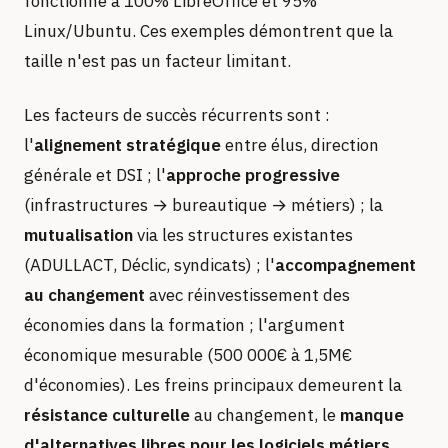
fonctionne à 100% LibreOffice et 95%
Linux/Ubuntu. Ces exemples démontrent que la
taille n'est pas un facteur limitant.
Les facteurs de succès récurrents sont :
l'
alignement stratégique
entre élus, direction
générale et DSI ; l'
approche progressive
(infrastructures → bureautique → métiers) ; la
mutualisation
via les structures existantes
(ADULLACT, Déclic, syndicats) ; l'
accompagnement
au changement
avec réinvestissement des
économies dans la formation ; l'argument
économique mesurable (500 000€ à 1,5M€
d'économies). Les freins principaux demeurent la
résistance culturelle
au changement, le
manque
d'alternatives libres pour les logiciels métiers