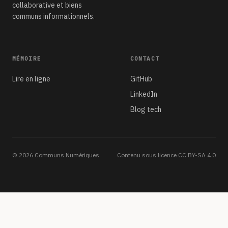
collaborative et biens
communs informationnels.
MÉMOIRE
CONTACT
Lire en ligne
GitHub
LinkedIn
Blog tech
© 2026 Communs Numériques
Contenu sous licence CC BY-SA 4.0